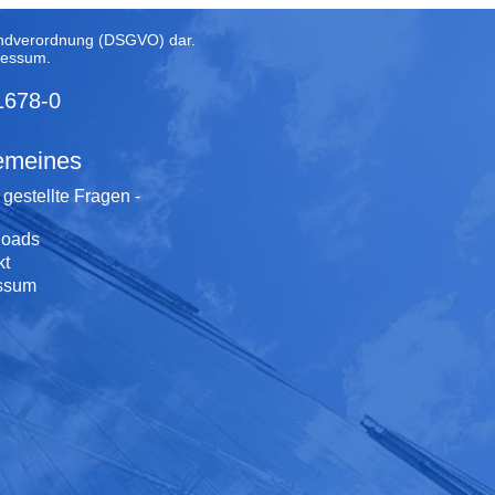
rundverordnung (DSGVO) dar.
ressum
.
1678-0
emeines
 gestellte Fragen -
oads
kt
ssum