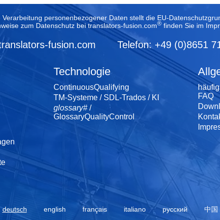
e Verarbeitung personenbezogener Daten stellt die EU-Datenschutzg
®
nweise zum Datenschutz bei translators-fusion.com
finden Sie im
Imp
translators-fusion.com
Telefon: +49 (0)8651 7
Technologie
Allg
ContinuousQualifying
häufig
FAQ
TM-Systeme / SDL-Trados / KI
Downl
glossary#
/
GlossaryQualityControl
Konta
Impre
agen
te
deutsch
english
français
italiano
русский
中国