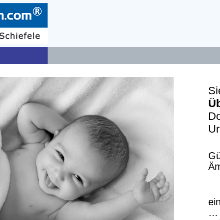
Si
Üb
Do
Ur
Gü
Äm
ei
… 