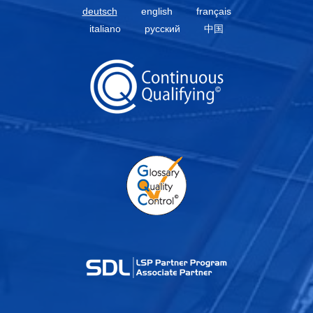
deutsch
english
français
italiano
русский
中国