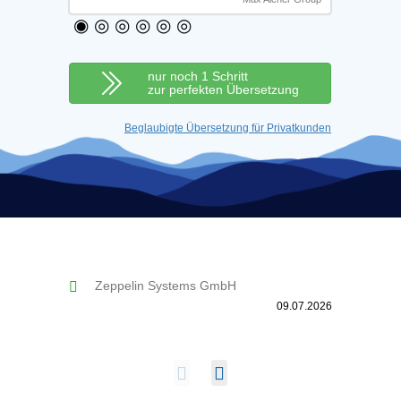
◉
◎
◎
◎
◎
◎
nur noch 1 Schritt
zur perfekten Übersetzung
Beglaubigte Übersetzung für Privatkunden
Zeppelin Systems GmbH
EFCO 
09.07.2026
Alles wu