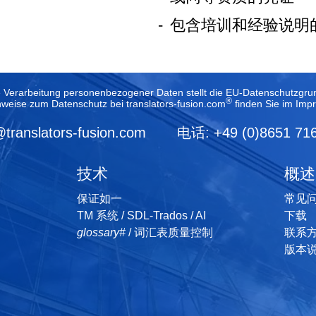
-
包含培训和经验说明
e Verarbeitung personenbezogener Daten stellt die EU-Datenschutzg
®
nweise zum Datenschutz bei translators-fusion.com
finden Sie im
Imp
@translators-fusion.com
电话: +49 (0)8651 71
技术
概述
保证如一
常见问题
TM 系统 / SDL-Trados / AI
下载
glossary#
/ 词汇表质量控制
联系
版本