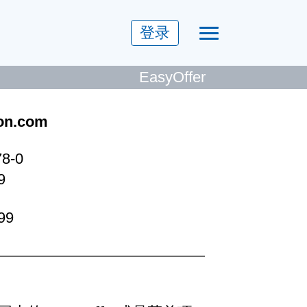
登录
EasyOffer
ion.com
78-0
9
99