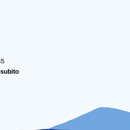
45
subito