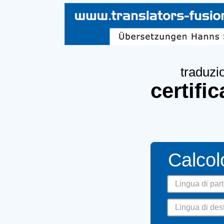
traduzi
certifi
Calcol
Lingua di par
Lingua di des