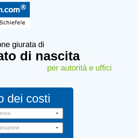
one giurata di
cato di nascita
per autorità e uffici
o dei costi
tenza
tinazione