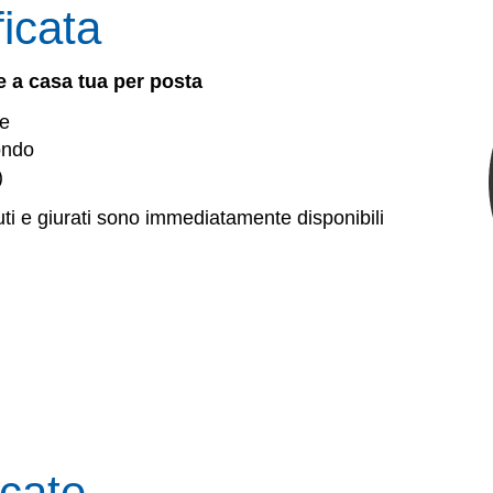
ficata
 a casa tua per posta
ne
ondo
)
iuti e giurati sono immediatamente disponibili
icate