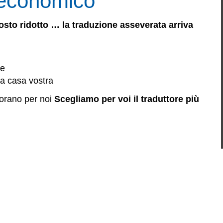
 economico
costo ridotto … la traduzione asseverata arriva
te
 a casa vostra
vorano per noi
Scegliamo per voi il traduttore più