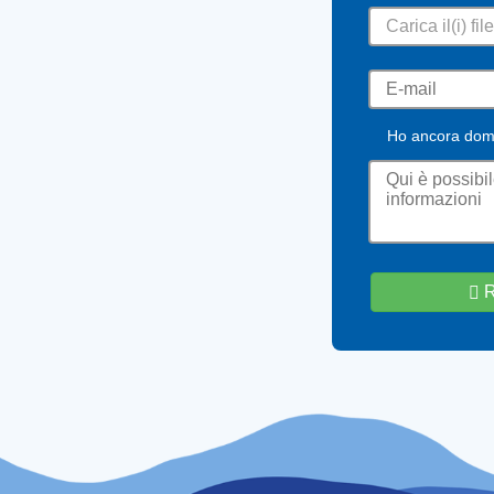
Carica il(i) file
Ho ancora do
R