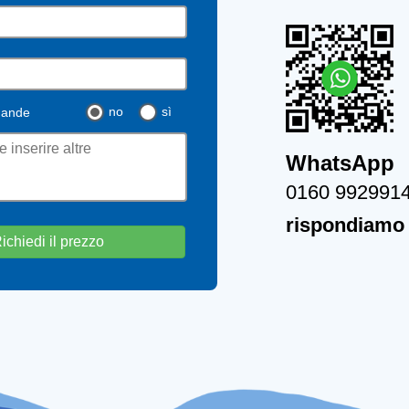
no
sì
mande
WhatsApp
0160 992991
rispondiamo 
ichiedi il prezzo