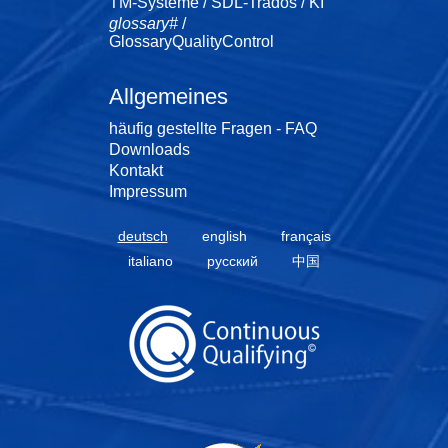
TM-Systeme / SDL-Trados / KI
glossary#
/
GlossaryQualityControl
Allgemeines
häufig gestellte Fragen - FAQ
Downloads
Kontakt
Impressum
deutsch
english
français
italiano
русский
中国